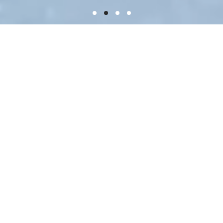
ピックアップ
オス
木工家 三谷龍二デザインの「3r-h
デ